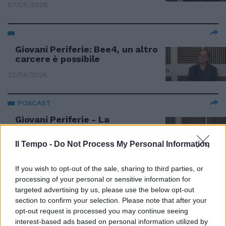
07/05/2026
Giovani Periferie: Bee4, un altro
carcere è possibile
23/04/2026
POSCAST
Giovani Periferie - La
consapevolezza del talento
Il Tempo -
Do Not Process My Personal Information
09/04/2026
If you wish to opt-out of the sale, sharing to third parties, or
INTERVISTA
processing of your personal or sensitive information for
Giovani periferie con Vincenzo
targeted advertising by us, please use the below opt-out
Alfieri: gli ultimi "40 secondi" di
section to confirm your selection. Please note that after your
Willy Monteiro
opt-out request is processed you may continue seeing
interest-based ads based on personal information utilized by
25/02/2026