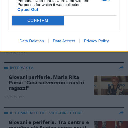
Personal Data that Is Unrelated with the
28/01/2026
Purposes for which it was collected.
Opted Out
CONFIRM
Giovani periferie, una rete a
sostegno degli orfani di
femminicidio: il progetto
Data Deletion
Data Access
Privacy Policy
RE.S.P.I.R.O.
08/01/2026
INTERVISTA
Giovani periferie, Maria Rita
Parsi: "Così salveremo i nostri
ragazzi"
17/12/2025
IL COMMENTO DEL VICE-DIRETTORE
Giovani e periferie. Tra centro e
margine c’è l’unico varco per il