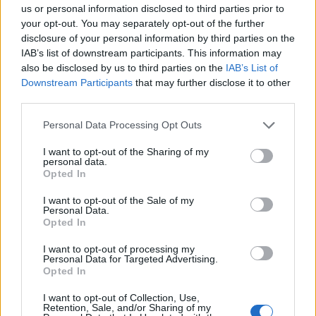
us or personal information disclosed to third parties prior to
your opt-out. You may separately opt-out of the further
REPORT
disclosure of your personal information by third parties on the
IAB’s list of downstream participants. This information may
Giovani Periferie - Dati, numeri e
also be disclosed by us to third parties on the
IAB’s List of
prospettive sulla situazione
Downstream Participants
that may further disclose it to other
italiana: il report | GUARDA
third parties.
18/02/2026
Personal Data Processing Opt Outs
PODCAST
I want to opt-out of the Sharing of my
personal data.
Giovani periferie - "Liberi di
Opted In
scegliere": proteggere i ragazzi
dalle mafie
I want to opt-out of the Sale of my
Personal Data.
04/02/2026
Opted In
I want to opt-out of processing my
Personal Data for Targeted Advertising.
Opted In
Giovani periferie, il fascino del
crimine per le nuove generazioni
I want to opt-out of Collection, Use,
Retention, Sale, and/or Sharing of my